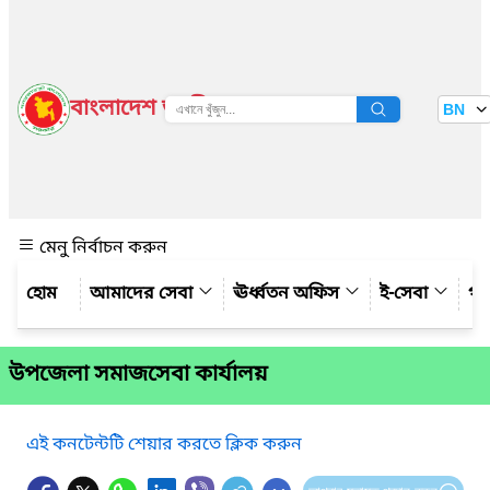
বাংলাদেশ জাতীয় তথ্য বাতায়ন
BN
দেখুন
মেনু নির্বাচন করুন
আমাদের সেবা
ঊর্ধ্বতন অফিস
ই-সেবা
গ্য
উপজেলা সমাজসেবা কার্যালয়
এই কনটেন্টটি শেয়ার করতে ক্লিক করুন