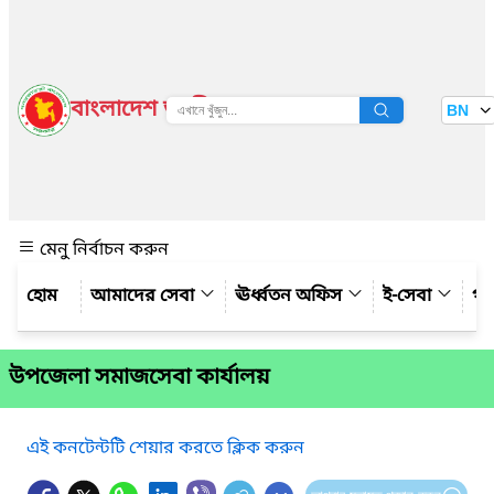
বাংলাদেশ জাতীয় তথ্য বাতায়ন
BN
দেখুন
মেনু নির্বাচন করুন
আমাদের সেবা
ঊর্ধ্বতন অফিস
ই-সেবা
গ্য
উপজেলা সমাজসেবা কার্যালয়
এই কনটেন্টটি শেয়ার করতে ক্লিক করুন