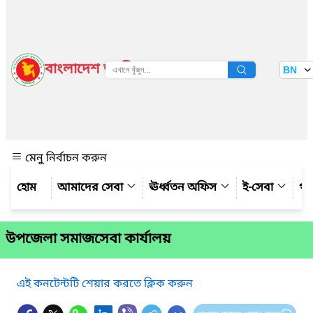
বাংলাদেশ জাতীয় তথ্য বাতায়ন
BN
দেখুন
মেনু নির্বাচন করুন
আমাদের সেবা
ঊর্ধ্বতন অফিস
ই-সেবা
গ্য
উপজেলা সমাজসেবা কার্যালয়
এই কনটেন্টটি শেয়ার করতে ক্লিক করুন